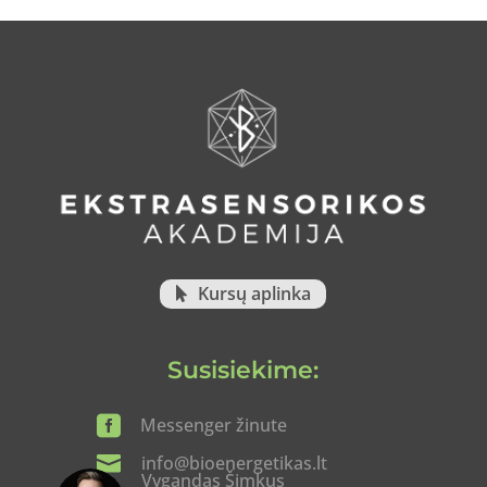
Kursų aplinka
Susisiekime:

Messenger žinute

info@bioenergetikas.lt
Vygandas Šimkus