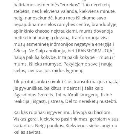
patiriamos asmeninės “eurekos”. Tuo nereikėtų
stebėtis, nes kiekviena valanda, kiekviena minutė,
netgi nanosekundė, kada mes išliekame savo
nepajudiname sielos ramybės centre, branduolyje,
aplinkinio chaoso neįtraukiami, mums dovanoja
neįtikėtinai brangią dovaną, tranformuoja visą
mūsų asmeninėę ir žmonijos negatyvią energiją į
šviesą. Ne šiaip anuliuoja, bet TRANSFORMUOJA į
naują pakilią kokybę. Ir ta pakili kokybė – mūsų ir
mums, išlieka mumyse. Pakylėjame save į naują
sielos, civilizacijos raidos lygmenį.
Tik protui sunku suvokti šios transofrmacjos mąstą.
Jis gyvūniškas, baikštus ir dairosi į šalis kaip
išgasdintas žvėrelis. Tai natūrali smegenų, fizinė
reakcija į išgastį, į stresą. Dėl to nereikėtų nustebti.
Kai kas rūpinasi išgyvenimu, kovoja su bacilom.
Viskas gerai, kiekvieno pasirinkimas, gerbiam visus
variantus. Netgi panikos. Kiekvienos sielos augimo
kelias savitas.