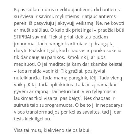
Ką aš siūlau mums medituojantiems, dirbantiems
su šviesa ir savimi, mylintiems ir atjaučiantiems –
pereiti iš pasyviųjų į aktyvųjį veiksmą. Ne, ne kovoti
ar muštis siūlau. O kaip tik priešingai – pradžiai būti
STIPRIAI savimi. Tiek stipriai kiek tau pačiam
įmanoma. Tada paragink artimiausią draugą tą
daryti. Paaiškint gali, kad chaosas ir panika sukelia
tik dar daugiau panikos. Išmokink jį ar juos
medituoti. O jei meditacija kam dar skamba keistai
– tada malda vadinki. Tik gražiai, pozityviai
nuteikiančia. Tada mamą paragink, tėtį. Tada vieną
vaiką. Kitą. Tada aplinkinius. Tada visą namą kur
gyveni ar rajoną. Tai neturi būti vien tylėjimas ir
laukimas “kol visa tai pasibaigs”. Nes chaosas ir
suirutė taip suprogramuota. O be to ji ir nepadarys
visos transformacijos per kelias savaites, tad ji dar
tęsis kiek ilgėliau.
Visa tai mūsų kiekvieno sielos labui.