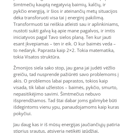
šimtmečių kauptą negatyvią baimių, kalčių, ir
pykčio energiją, ir šios ir ateinančių metų situacijos
dėka transforuoti visa tai į energinį pakilimą.
Transformuoti tai reiškia atleisti sau ir aplinkiniams,
nustoti sukti galvą ką apie mane pagalvos, ir imtis
iniciatyvos pagal Tavo sielos planą. Ten kur jauti
esant įkvepiamas – ten ir eik. O kur baimės veda –
to nedaryk. Paprasta kaip 2×2. Tokia matematika,
tokia Visatos struktūra.
Žmonijos siela sako stop, jau gana jai judėti vėžlio
greičiu, tad nusprendė pažiūrėti savo problemoms į
akis. O problemos labai paprastos, tokios kaip
visada, tik labai užleistos – baimės, pykčio, smurto,
nepasitikėjimo savimi. Šimtmečius nebuvo
išsprendžiamos. Tad štai dabar joms galimybė būti
išdegintoms vienu ypu, panaudojamoms kaip kuras
pokyčiui.
Jau daug kas ir iš mūsų energijas jaučiančiųjų patiria
stiprius srautus, atsiveria netikėti įgūdžiai,