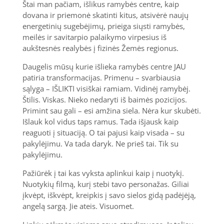
Štai man pačiam, išlikus ramybės centre, kaip
dovana ir priemonė skatinti kitus, atsivėrė naujų
energetinių sugebėjimų, prieiga siųsti ramybės,
meilės ir savitarpio palaikymo virpesius iš
aukštesnės realybės į fizinės Žemės regionus.
Daugelis mūsų kurie išlieka ramybės centre JAU
patiria transformacijas. Primenu – svarbiausia
sąlyga – IŠLIKTI visiškai ramiam. Vidinėj ramybėj.
Štilis. Viskas. Nieko nedaryti iš baimės pozicijos.
Primint sau gali – esi amžina siela. Nėra kur skubėti.
Išlauk kol vidus taps ramus. Tada išjausk kaip
reaguoti į situaciją. O tai pajusi kaip visada – su
pakylėjimu. Va tada daryk. Ne prieš tai. Tik su
pakylėjimu.
Pažiūrėk į tai kas vyksta aplinkui kaip į nuotykį.
Nuotykių filmą, kurį stebi tavo personažas. Giliai
įkvėpt, iškvėpt, kreipkis į savo sielos gidą padėjėją,
angelą sargą. Jie ateis. Visuomet.