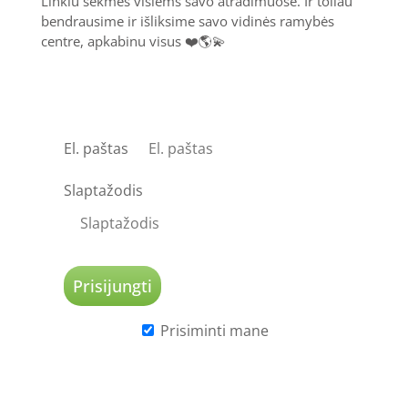
Linkiu sėkmės visiems savo atradimuose. Ir toliau
bendrausime ir išliksime savo vidinės ramybės
centre, apkabinu visus ❤️🌎💫
El. paštas
Slaptažodis
Prisiminti mane