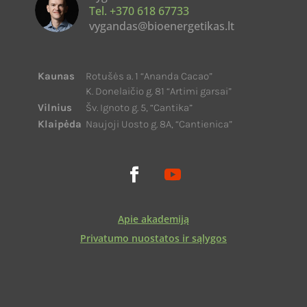
Tel. +370 618 67733
vygandas@bioenergetikas.lt
Kaunas
Rotušės a. 1 “Ananda Cacao”
K. Donelaičio g. 81 “Artimi garsai”
Vilnius
Šv. Ignoto g. 5, “Cantika”
Klaipėda
Naujoji Uosto g. 8A, “Cantienica”
Apie akademiją
Privatumo nuostatos ir sąlygos