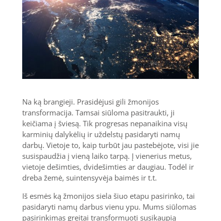
Na ką brangieji. Prasidėjusi gili žmonijos
transformacija. Tamsai siūloma pasitraukti, ji
keičiama į šviesą. Tik progresas nepanaikina visų
karminių dalykėlių ir uždelstų pasidaryti namų
darbų. Vietoje to, kaip turbūt jau pastebėjote, visi jie
susispaudžia į vieną laiko tarpą. Į vienerius metus,
vietoje dešimties, dvidešimties ar daugiau. Todėl ir
dreba žemė, suintensyvėja baimės ir t.t.
Iš esmės ką žmonijos siela šiuo etapu pasirinko, tai
pasidaryti namų darbus vienu ypu. Mums siūlomas
pasirinkimas greitai transformuoti susikaupią