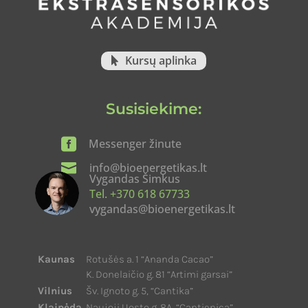
Kursų aplinka
Susisiekime:

Messenger žinute

info@bioenergetikas.lt
Vygandas Šimkus
Tel. +370 618 67733
vygandas@bioenergetikas.lt
Kaunas
Rotušės a. 1 “Ananda Cacao”
K. Donelaičio g. 81 “Artimi garsai”
Vilnius
Šv. Ignoto g. 5, “Cantika”
Klaipėda
Naujoji Uosto g. 8A, “Cantienica”