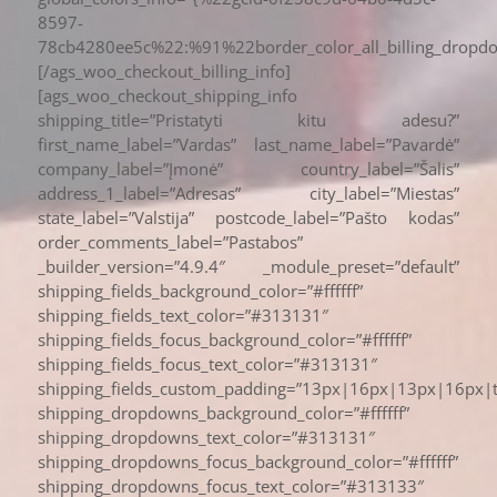
8597-
78cb4280ee5c%22:%91%22border_color_all_billing_drop
[/ags_woo_checkout_billing_info]
[ags_woo_checkout_shipping_info
shipping_title=”Pristatyti kitu adesu?”
first_name_label=”Vardas” last_name_label=”Pavardė”
company_label=”Įmonė” country_label=”Šalis”
address_1_label=”Adresas” city_label=”Miestas”
state_label=”Valstija” postcode_label=”Pašto kodas”
order_comments_label=”Pastabos”
_builder_version=”4.9.4″ _module_preset=”default”
shipping_fields_background_color=”#ffffff”
shipping_fields_text_color=”#313131″
shipping_fields_focus_background_color=”#ffffff”
shipping_fields_focus_text_color=”#313131″
shipping_fields_custom_padding=”13px|16px|13px|16px|t
shipping_dropdowns_background_color=”#ffffff”
shipping_dropdowns_text_color=”#313131″
shipping_dropdowns_focus_background_color=”#ffffff”
shipping_dropdowns_focus_text_color=”#313133″