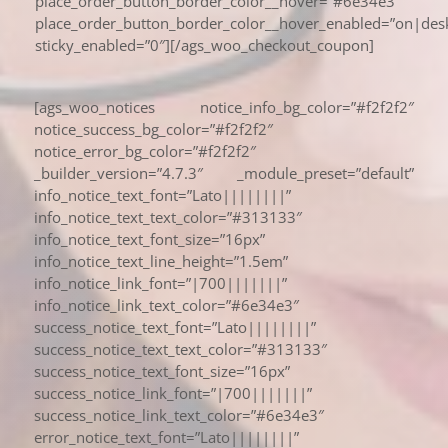
place_order_button_border_color__hover=”#6e34e3″
place_order_button_border_color__hover_enabled=”on|des
sticky_enabled=”0″][/ags_woo_checkout_coupon]
[ags_woo_notices notice_info_bg_color=”#f2f2f2″
notice_success_bg_color=”#f2f2f2″
notice_error_bg_color=”#f2f2f2″
_builder_version=”4.7.3″ _module_preset=”default”
info_notice_text_font=”Lato||||||||”
info_notice_text_text_color=”#313133″
info_notice_text_font_size=”16px”
info_notice_text_line_height=”1.5em”
info_notice_link_font=”|700|||||||”
info_notice_link_text_color=”#6e34e3″
success_notice_text_font=”Lato||||||||”
success_notice_text_text_color=”#313133″
success_notice_text_font_size=”16px”
success_notice_link_font=”|700|||||||”
success_notice_link_text_color=”#6e34e3″
error_notice_text_font=”Lato||||||||”