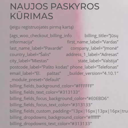
NAUJOS PASKYROS
KŪRIMAS
(jeigu registruojatės pirmą kartą)
[ags_woo_checkout_billing_info billing_title=”Jūsų
informacija” first_name_label=”Vardas”
last_name_label=”Pavardė” company_label=”Įmonė”
country_label=”Šalis” address_1_label=”Adresas”
city_label=”Miestas” state_label=”Valstija”
postcode_label=”Pašto kodas” phone_label=”Telefonas”
email_label=”El. paštas” _builder_version=”4.10.1″
_module_preset=”default”
billing_fields_background_color=”#FFFFFF”
billing_fields_text_color=”#313133″
billing_fields_focus_background_color=”#E0EBD6″
billing_fields_focus_text_color=”#313133″
billing_fields_custom_padding=”13px|16px|13px|16px|tru
billing_dropdowns_background_color=”#ffffff”
billing_dropdowns_text_color=”#313133″