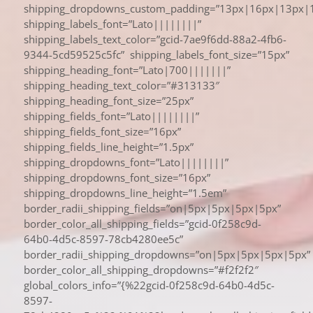
shipping_dropdowns_custom_padding=”13px|16px|13px|1
shipping_labels_font=”Lato||||||||”
shipping_labels_text_color=”gcid-7ae9f6dd-88a2-4fb6-
9344-5cd59525c5fc” shipping_labels_font_size=”15px”
shipping_heading_font=”Lato|700|||||||”
shipping_heading_text_color=”#313133″
shipping_heading_font_size=”25px”
shipping_fields_font=”Lato||||||||”
shipping_fields_font_size=”16px”
shipping_fields_line_height=”1.5px”
shipping_dropdowns_font=”Lato||||||||”
shipping_dropdowns_font_size=”16px”
shipping_dropdowns_line_height=”1.5em”
border_radii_shipping_fields=”on|5px|5px|5px|5px”
border_color_all_shipping_fields=”gcid-0f258c9d-
64b0-4d5c-8597-78cb4280ee5c”
border_radii_shipping_dropdowns=”on|5px|5px|5px|5px”
border_color_all_shipping_dropdowns=”#f2f2f2″
global_colors_info=”{%22gcid-0f258c9d-64b0-4d5c-
8597-