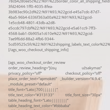
78cb4280ee5c%22:%91%22border_color_all_shipping_fiel
3fd24044-1ff0-4035-8fea-
3b983ec90c2d%22:%91%93,%22gcid-e45a7cdc-87d7-
4ba5-96b4-6336f363a00a%22:%91%93,%22gcid-
1e5ccb48-4801-43db-a2d8-
e5ccdc797cbf%22:%91%93,%22gcid-e5a61cc9-7ff3-
4568-bab1-0b905a1c610e%22:%91%93,%22gcid-
7ae9f6dd-88a2-4fb6-9344-
5cd59525c5fc%22:%91%22shipping_labels_text_color%22%
[/ags_woo_checkout_shipping_info]
[ags_woo_checkout_order_review
order_review_heading=”Jūsų užsakymas”
privacy_policy=”off” checkout_policy=”off”
place_order_text=”apmokėti” _builder_version=”4.9.4″
_module_preset=”default”
title_font=”Lato|700|||||||”
title_text_color=”#313133″ title_font_size=”30px”
table_heading_font=”Lato||||||||”
table_heading_text_color=”#bbbaba”