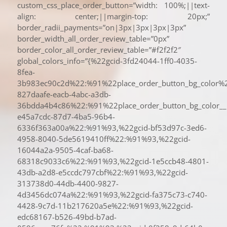
custom_css_place_order_button=”width: 100%;||text-
align: center;||margin-top: 20px;”
border_radii_payments=”on|3px|3px|3px|3px”
border_width_all_order_review_table=”0px”
border_color_all_order_review_table=”#f2f2f2″
global_colors_info=”{%22gcid-3fd24044-1ff0-4035-
8fea-
3b983ec90c2d%22:%91%22place_order_button_bg_color%
827daafe-eacb-4abc-a3db-
36bdda4b4c86%22:%91%22place_order_button_bg_color_
e45a7cdc-87d7-4ba5-96b4-
6336f363a00a%22:%91%93,%22gcid-bf53d97c-3ed6-
4958-8040-5de5619410ff%22:%91%93,%22gcid-
16044a2a-9505-4caf-ba68-
68318c9033c6%22:%91%93,%22gcid-1e5ccb48-4801-
43db-a2d8-e5ccdc797cbf%22:%91%93,%22gcid-
313738d0-44db-4400-9827-
4d3456dc074a%22:%91%93,%22gcid-fa375c73-c740-
4428-9c7d-11b217620a5e%22:%91%93,%22gcid-
edc68167-b526-49bd-b7ad-