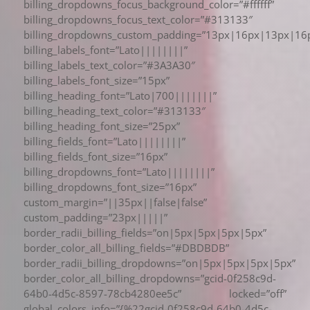
billing_dropdowns_focus_background_color=”#ffffff”
billing_dropdowns_focus_text_color=”#313133″
billing_dropdowns_custom_padding=”13px|16px|13px|16p
billing_labels_font=”Lato||||||||”
billing_labels_text_color=”#3A3A30″
billing_labels_font_size=”15px”
billing_heading_font=”Lato|700|||||||”
billing_heading_text_color=”#313133″
billing_heading_font_size=”25px”
billing_fields_font=”Lato||||||||”
billing_fields_font_size=”16px”
billing_dropdowns_font=”Lato||||||||”
billing_dropdowns_font_size=”16px”
custom_margin=”||35px||false|false”
custom_padding=”23px|||||”
border_radii_billing_fields=”on|5px|5px|5px|5px”
border_color_all_billing_fields=”#DBDBDB”
border_radii_billing_dropdowns=”on|5px|5px|5px|5px”
border_color_all_billing_dropdowns=”gcid-0f258c9d-
64b0-4d5c-8597-78cb4280ee5c” locked=”off”
global_colors_info=”{%22gcid-0f258c9d-64b0-4d5c-