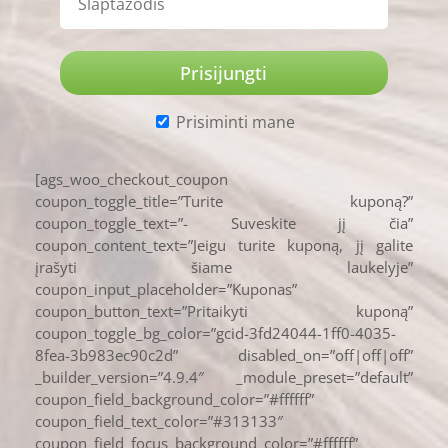
Prisiminti mane
[ags_woo_checkout_coupon
coupon_toggle_title=”Turite kuponą?”
coupon_toggle_text=”- Suveskite jį čia”
coupon_content_text=”Jeigu turite kuponą, jį galite
įrašyti šiame laukelyje”
coupon_input_placeholder=”Kuponas”
coupon_button_text=”Pritaikyti kuponą”
coupon_toggle_bg_color=”gcid-3fd24044-1ff0-4035-
8fea-3b983ec90c2d” disabled_on=”off|off|off”
_builder_version=”4.9.4″ _module_preset=”default”
coupon_field_background_color=”#ffffff”
coupon_field_text_color=”#313133″
coupon_field_focus_background_color=”#ffffff”