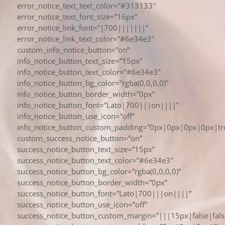
error_notice_text_text_color=”#313133″
error_notice_text_font_size=”16px”
error_notice_link_font=”|700|||||||”
error_notice_link_text_color=”#6e34e3″
custom_info_notice_button=”on”
info_notice_button_text_size=”15px”
info_notice_button_text_color=”#6e34e3″
info_notice_button_bg_color=”rgba(0,0,0,0)”
info_notice_button_border_width=”0px”
info_notice_button_font=”Lato|700|||on||||”
info_notice_button_use_icon=”off”
info_notice_button_custom_padding=”0px|0px|0px|0px|tr
custom_success_notice_button=”on”
success_notice_button_text_size=”15px”
success_notice_button_text_color=”#6e34e3″
success_notice_button_bg_color=”rgba(0,0,0,0)”
success_notice_button_border_width=”0px”
success_notice_button_font=”Lato|700|||on||||”
success_notice_button_use_icon=”off”
success_notice_button_custom_margin=”|||15px|false|fals