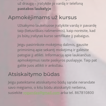
už draugą – įrašykite jo vardą ir telefoną
pastabos laukelyje
Apmokėjimams už kursus
Užsakymo laukeliuose įrašykite vardą ir pavardę
taip (lietuviškais rašmenimis), kaip norėsite, kad
jis būtų įrašytas kurso sertifikate jį pabaigus.
Jeigu pasirinkote mokėjimą dalimis, gausite
priminimą apie sekantį mokėjimą ir galėsite
patogiai jį atlikti. Informaciją apie laukiančius
apmokėjimus rasite paskyros puslapyje. Taip pat
galite juos atlikti ir anksčiau.
Atsiskaitymo būdas
Jeigu pateiktame atsiskaitymo būdų sąraše nerandate
savo mėgiamo, o kitu būdu atsiskaityti neišeina,
susiekite
vygandas@gmail.com
arba tel. 867810800