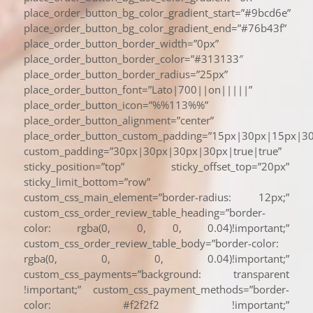
place_order_button_bg_color_gradient_start=”#9bcd6e”
place_order_button_bg_color_gradient_end=”#76b43f”
place_order_button_border_width=”0px”
place_order_button_border_color=”#313133″
place_order_button_border_radius=”25px”
place_order_button_font=”Lato|700||on|||||”
place_order_button_icon=”%%113%%”
place_order_button_alignment=”center”
place_order_button_custom_padding=”15px|30px|15px|30
custom_padding=”30px|30px|30px|30px|true|true”
sticky_position=”top” sticky_offset_top=”20px”
sticky_limit_bottom=”row”
custom_css_main_element=”border-radius: 12px;”
custom_css_order_review_table_heading=”border-
color: rgba(0, 0, 0, 0.04)!important;”
custom_css_order_review_table_body=”border-color:
rgba(0, 0, 0, 0.04)!important;”
custom_css_payments=”background: transparent
!important;” custom_css_payment_methods=”border-
color: #f2f2f2 !important;”