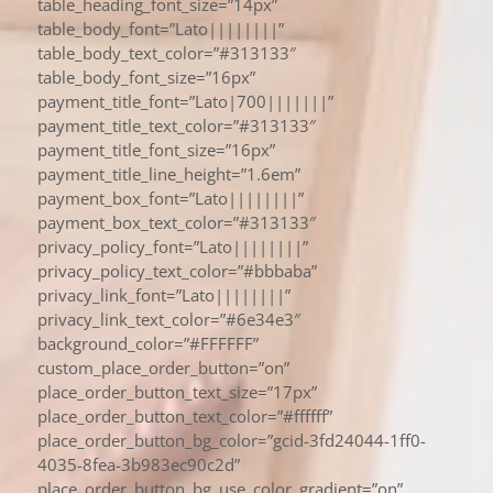
table_heading_font_size=”14px”
table_body_font=”Lato||||||||”
table_body_text_color=”#313133″
table_body_font_size=”16px”
payment_title_font=”Lato|700|||||||”
payment_title_text_color=”#313133″
payment_title_font_size=”16px”
payment_title_line_height=”1.6em”
payment_box_font=”Lato||||||||”
payment_box_text_color=”#313133″
privacy_policy_font=”Lato||||||||”
privacy_policy_text_color=”#bbbaba”
privacy_link_font=”Lato||||||||”
privacy_link_text_color=”#6e34e3″
background_color=”#FFFFFF”
custom_place_order_button=”on”
place_order_button_text_size=”17px”
place_order_button_text_color=”#ffffff”
place_order_button_bg_color=”gcid-3fd24044-1ff0-
4035-8fea-3b983ec90c2d”
place_order_button_bg_use_color_gradient=”on”