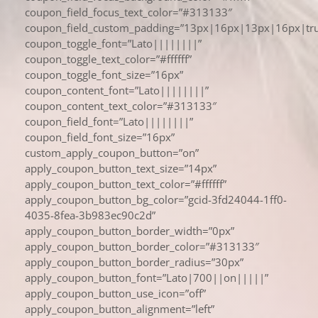
coupon_field_focus_text_color=”#313133″
coupon_field_custom_padding=”13px|16px|13px|16px|tru
coupon_toggle_font=”Lato||||||||”
coupon_toggle_text_color=”#ffffff”
coupon_toggle_font_size=”16px”
coupon_content_font=”Lato||||||||”
coupon_content_text_color=”#313133″
coupon_field_font=”Lato||||||||”
coupon_field_font_size=”16px”
custom_apply_coupon_button=”on”
apply_coupon_button_text_size=”14px”
apply_coupon_button_text_color=”#ffffff”
apply_coupon_button_bg_color=”gcid-3fd24044-1ff0-
4035-8fea-3b983ec90c2d”
apply_coupon_button_border_width=”0px”
apply_coupon_button_border_color=”#313133″
apply_coupon_button_border_radius=”30px”
apply_coupon_button_font=”Lato|700||on|||||”
apply_coupon_button_use_icon=”off”
apply_coupon_button_alignment=”left”