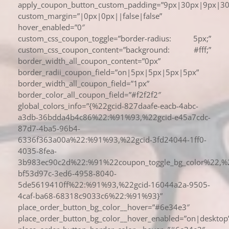
apply_coupon_button_custom_padding=”9px|30px|9px|30p
custom_margin=”|0px|0px||false|false”
hover_enabled=”0″
custom_css_coupon_toggle=”border-radius: 5px;”
custom_css_coupon_content=”background: #fff;”
border_width_all_coupon_content=”0px”
border_radii_coupon_field=”on|5px|5px|5px|5px”
border_width_all_coupon_field=”1px”
border_color_all_coupon_field=”#f2f2f2″
global_colors_info=”{%22gcid-827daafe-eacb-4abc-
a3db-36bdda4b4c86%22:%91%93,%22gcid-e45a7cdc-
87d7-4ba5-96b4-
6336f363a00a%22:%91%93,%22gcid-3fd24044-1ff0-
4035-8fea-
3b983ec90c2d%22:%91%22coupon_toggle_bg_color%22,%2
bf53d97c-3ed6-4958-8040-
5de5619410ff%22:%91%93,%22gcid-16044a2a-9505-
4caf-ba68-68318c9033c6%22:%91%93}”
place_order_button_bg_color__hover=”#6e34e3″
place_order_button_bg_color__hover_enabled=”on|desktop