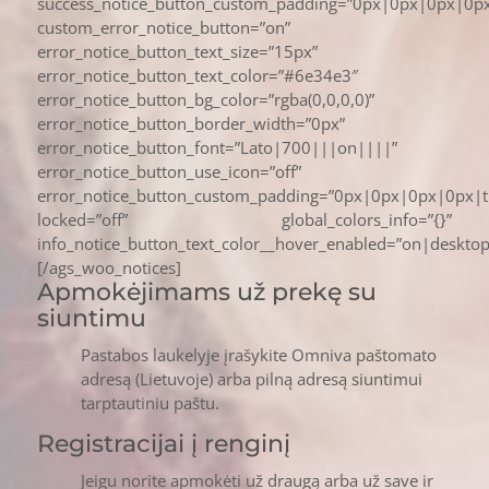
success_notice_button_custom_padding=”0px|0px|0px|0px
custom_error_notice_button=”on”
error_notice_button_text_size=”15px”
error_notice_button_text_color=”#6e34e3″
error_notice_button_bg_color=”rgba(0,0,0,0)”
error_notice_button_border_width=”0px”
error_notice_button_font=”Lato|700|||on||||”
error_notice_button_use_icon=”off”
error_notice_button_custom_padding=”0px|0px|0px|0px|t
locked=”off” global_colors_info=”{}”
info_notice_button_text_color__hover_enabled=”on|desktop
[/ags_woo_notices]
Apmokėjimams už prekę su
siuntimu
Pastabos laukelyje įrašykite Omniva paštomato
adresą (Lietuvoje) arba pilną adresą siuntimui
tarptautiniu paštu.
Registracijai į renginį
Jeigu norite apmokėti už draugą arba už save ir