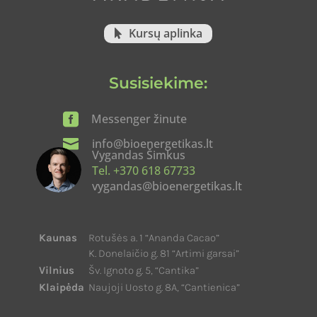
Kursų aplinka
Susisiekime:

Messenger žinute

info@bioenergetikas.lt
Vygandas Šimkus
Tel. +370 618 67733
vygandas@bioenergetikas.lt
Kaunas
Rotušės a. 1 “Ananda Cacao”
K. Donelaičio g. 81 “Artimi garsai”
Vilnius
Šv. Ignoto g. 5, “Cantika”
Klaipėda
Naujoji Uosto g. 8A, “Cantienica”