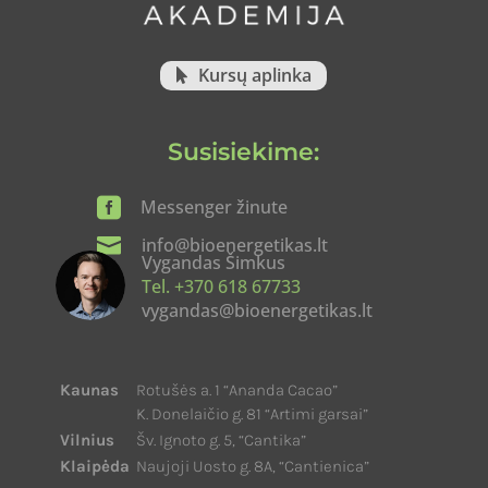
Kursų aplinka
Susisiekime:

Messenger žinute

info@bioenergetikas.lt
Vygandas Šimkus
Tel. +370 618 67733
vygandas@bioenergetikas.lt
Kaunas
Rotušės a. 1 “Ananda Cacao”
K. Donelaičio g. 81 “Artimi garsai”
Vilnius
Šv. Ignoto g. 5, “Cantika”
Klaipėda
Naujoji Uosto g. 8A, “Cantienica”