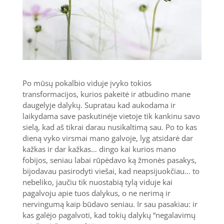
Po mūsų pokalbio viduje įvyko tokios
transformacijos, kurios pakeitė ir atbudino mane
daugelyje dalykų. Supratau kad aukodama ir
laikydama save paskutinėje vietoje tik kankinu savo
sielą, kad aš tikrai darau nusikaltimą sau. Po to kas
dieną vyko virsmai mano galvoje, lyg atsidarė dar
kažkas ir dar kažkas… dingo kai kurios mano
fobijos, seniau labai rūpėdavo ką žmonės pasakys,
bijodavau pasirodyti viešai, kad neapsijuokčiau… to
nebeliko, jaučiu tik nuostabią tylą viduje kai
pagalvoju apie tuos dalykus, o ne nerimą ir
nervingumą kaip būdavo seniau. Ir sau pasakiau: ir
kas galėjo pagalvoti, kad tokių dalykų “negalavimų