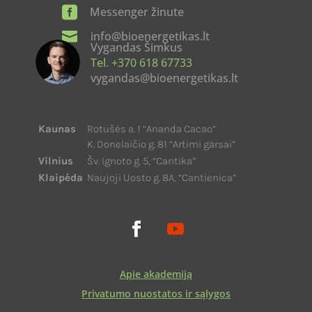

Messenger žinute

info@bioenergetikas.lt
Vygandas Šimkus
Tel. +370 618 67733
vygandas@bioenergetikas.lt
Kaunas
Rotušės a. 1 “Ananda Cacao”
K. Donelaičio g. 81 “Artimi garsai”
Vilnius
Šv. Ignoto g. 5, “Cantika”
Klaipėda
Naujoji Uosto g. 8A, “Cantienica”
Apie akademiją
Privatumo nuostatos ir sąlygos