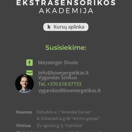
Kursų aplinka
Susisiekime:

Messenger žinute

info@bioenergetikas.lt
Vygandas Šimkus
Tel. +370 618 67733
vygandas@bioenergetikas.lt
Kaunas
Rotušės a. 1 “Ananda Cacao”
K. Donelaičio g. 81 “Artimi garsai”
Vilnius
Šv. Ignoto g. 5, “Cantika”