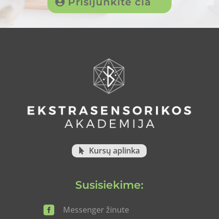
Prisijunkite čia
Kursų aplinka
Susisiekime:

Messenger žinute