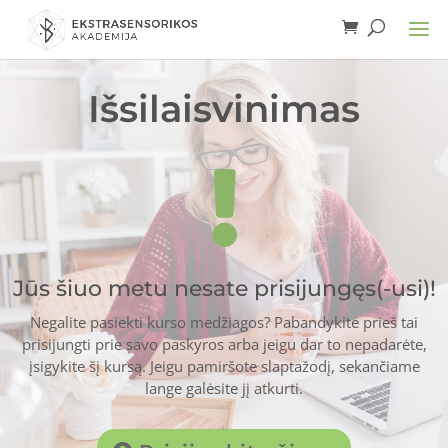
Išsilaisvinimas

Jūs šiuo metu nesate prisijungęs(-usi)!
Negalite pasiekti kurso medžiagos? Pabandykite prieš tai
prisijungti prie savo paskyros arba jeigu dar to nepadarėte,
įsigykite šį kursą. Jeigu pamiršote slaptažodį, sekančiame
lange galėsite jį atkurti.