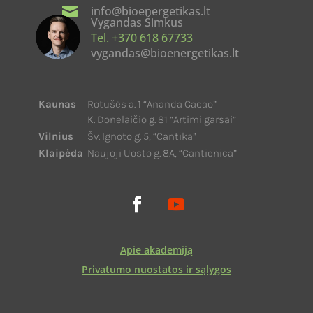

info@bioenergetikas.lt
Vygandas Šimkus
Tel. +370 618 67733
vygandas@bioenergetikas.lt
Kaunas
Rotušės a. 1 “Ananda Cacao”
K. Donelaičio g. 81 “Artimi garsai”
Vilnius
Šv. Ignoto g. 5, “Cantika”
Klaipėda
Naujoji Uosto g. 8A, “Cantienica”
Apie akademiją
Privatumo nuostatos ir sąlygos