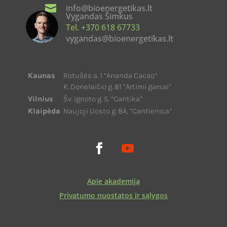

info@bioenergetikas.lt
Vygandas Šimkus
Tel. +370 618 67733
vygandas@bioenergetikas.lt
Kaunas
Rotušės a. 1 “Ananda Cacao”
K. Donelaičio g. 81 “Artimi garsai”
Vilnius
Šv. Ignoto g. 5, “Cantika”
Klaipėda
Naujoji Uosto g. 8A, “Cantienica”
Apie akademiją
Privatumo nuostatos ir sąlygos