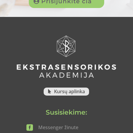
Prisijunkite čia
Kursų aplinka
Susisiekime:

Messenger žinute