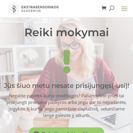
Reiki mokymai

Jūs šiuo metu nesate prisijungęs(-usi)!
Negalite pasiekti kurso medžiagos? Pabandykite prieš tai
prisijungti prie savo paskyros arba jeigu dar to nepadarėte,
įsigykite šį kursą. Jeigu pamiršote slaptažodį, sekančiame
lange galėsite jį atkurti.