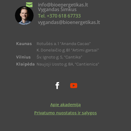

info@bioenergetikas.lt
Vygandas Šimkus
Tel. +370 618 67733
vygandas@bioenergetikas.lt
Kaunas
Rotušės a. 1 “Ananda Cacao”
K. Donelaičio g. 81 “Artimi garsai”
Vilnius
Šv. Ignoto g. 5, “Cantika”
Klaipėda
Naujoji Uosto g. 8A, “Cantienica”
Apie akademiją
Privatumo nuostatos ir sąlygos