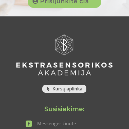
Prisijunkite čia
Kursų aplinka
Susisiekime:

Messenger žinute