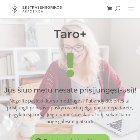
Taro+

Jūs šiuo metu nesate prisijungęs(-usi)!
Negalite pasiekti kurso medžiagos? Pabandykite prieš tai
prisijungti prie savo paskyros arba jeigu dar to nepadarėte,
įsigykite šį kursą. Jeigu pamiršote slaptažodį, sekančiame
lange galėsite jį atkurti.