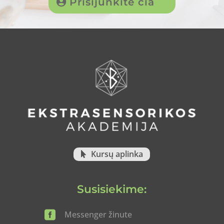
Prisijunkite čia
Kursų aplinka
Susisiekime:

Messenger žinute