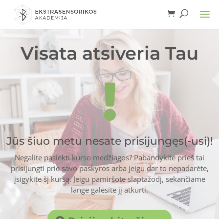
Visata atsiveria Tau

Jūs šiuo metu nesate prisijungęs(-usi)!
Negalite pasiekti kurso medžiagos? Pabandykite prieš tai
prisijungti prie savo paskyros arba jeigu dar to nepadarėte,
įsigykite šį kursą. Jeigu pamiršote slaptažodį, sekančiame
lange galėsite jį atkurti.