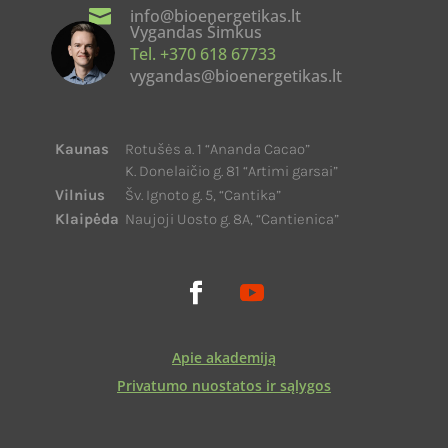

info@bioenergetikas.lt
Vygandas Šimkus
Tel. +370 618 67733
vygandas@bioenergetikas.lt
Kaunas
Rotušės a. 1 “Ananda Cacao”
K. Donelaičio g. 81 “Artimi garsai”
Vilnius
Šv. Ignoto g. 5, “Cantika”
Klaipėda
Naujoji Uosto g. 8A, “Cantienica”
Apie akademiją
Privatumo nuostatos ir sąlygos