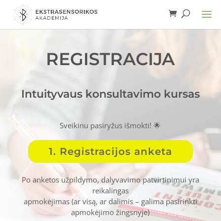
REGISTRACIJA
Intuityvaus konsultavimo kursas
Sveikinu pasiryžus išmokti! 🌟
1. Registracijos anketa
Po anketos užpildymo, dalyvavimo patvirtinimui yra
reikalingas
apmokėjimas
(ar visą, ar dalimis – galima pasirinkti
apmokėjimo žingsnyje)