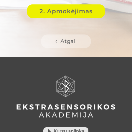
2. Apmokėjimas
Atgal
Kursų aplinka