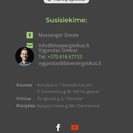
Susisiekime:

Messenger žinute

info@bioenergetikas.lt
Vygandas Šimkus
Tel. +370 618 67733
vygandas@bioenergetikas.lt
Kaunas
Rotušės a. 1 “Ananda Cacao”
K. Donelaičio g. 81 “Artimi garsai”
Vilnius
Šv. Ignoto g. 5, “Cantika”
Klaipėda
Naujoji Uosto g. 8A, “Cantienica”