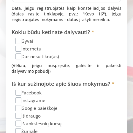
Data, jeigu registruojatės kaip konsteliacijos dalyvis
(datas rasite tinklapyje, pvz.: "Kovo 16"). Jeigu
registruojatės mokymams - datos įrašyti nereikia.
Kokiu būdu ketinate dalyvauti?
*
Gyvai
Internetu
Dar nesu tikra(as)
(Vėliau, jeigu nuspręsite, galėsite ir pakeisti
dalyvavimo pobūdį)
Iš kur sužinojote apie šiuos mokymus?
*
Facebook
Instagrame
Google paieškoje
Iš draugo
Iš ankstesnių kursų
Žurnale