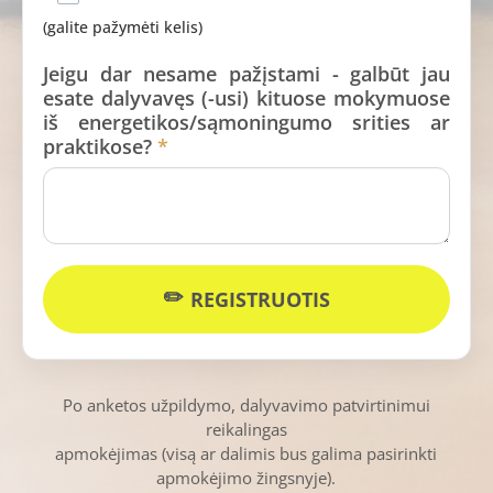
(galite pažymėti kelis)
Jeigu dar nesame pažįstami - galbūt jau
esate dalyvavęs (-usi) kituose mokymuose
iš energetikos/sąmoningumo srities ar
praktikose?
*
REGISTRUOTIS
Po anketos užpildymo, dalyvavimo patvirtinimui
reikalingas
apmokėjimas
(visą ar dalimis bus galima pasirinkti
apmokėjimo žingsnyje).