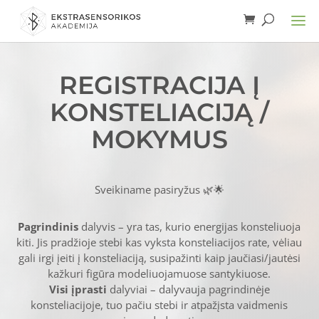
REGISTRACIJA Į
KONSTELIACIJĄ /
MOKYMUS
Sveikiname pasiryžus 🌿🌟
Pagrindinis
dalyvis – yra tas, kurio energijas konsteliuoja
kiti. Jis pradžioje stebi kas vyksta konsteliacijos rate, vėliau
gali irgi įeiti į konsteliaciją, susipažinti kaip jaučiasi/jautėsi
kažkuri figūra modeliuojamuose santykiuose.
Visi įprasti
dalyviai – dalyvauja pagrindinėje
konsteliacijoje, tuo pačiu stebi ir atpažįsta vaidmenis