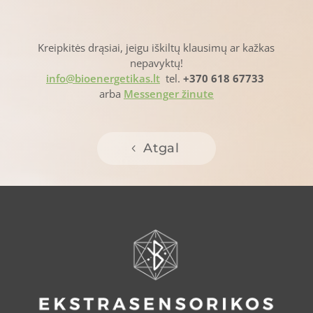
Kreipkitės drąsiai, jeigu iškiltų klausimų ar kažkas
nepavyktų!
info@bioenergetikas.lt
tel.
+370 618 67733
arba
Messenger žinute
Atgal