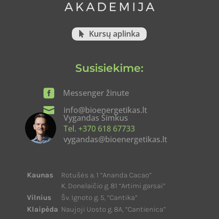
Kursų aplinka
Susisiekime:

Messenger žinute

info@bioenergetikas.lt
Vygandas Šimkus
Tel. +370 618 67733
vygandas@bioenergetikas.lt
Kaunas
Rotušės a. 1 “Ananda Cacao”
K. Donelaičio g. 81 “Artimi garsai”
Vilnius
Šv. Ignoto g. 5, “Cantika”
Klaipėda
Naujoji Uosto g. 8A, “Cantienica”