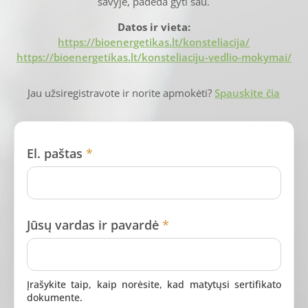
savyje, padeda gyti sau.
Datos ir vieta:
https://bioenergetikas.lt/konsteliacija/
https://bioenergetikas.lt/konsteliaciju-vedlio-mokymai/
Jau užsiregistravote ir norite apmokėti?
Spauskite čia
El. paštas
*
Jūsų vardas ir pavardė
*
Įrašykite taip, kaip norėsite, kad matytųsi sertifikato
dokumente.