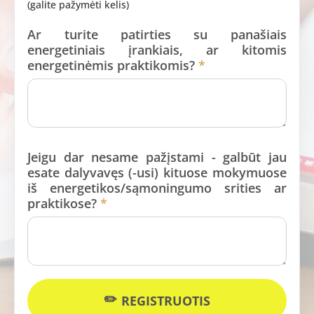
(galite pažymėti kelis)
Ar turite patirties su panašiais
energetiniais įrankiais, ar kitomis
energetinėmis praktikomis?
*
Jeigu dar nesame pažįstami - galbūt jau
esate dalyvavęs (-usi) kituose mokymuose
iš energetikos/sąmoningumo srities ar
praktikose?
*
REGISTRUOTIS