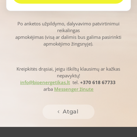
Po anketos užpildymo, dalyvavimo patvirtinimui
reikalingas
apmokėjimas
(visą ar dalimis bus galima pasirinkti
apmokėjimo žingsnyje).
Kreipkitės drąsiai, jeigu iškiltų klausimų ar kažkas
nepavyktų!
info@bioenergetikas.lt
tel.
+370 618 67733
arba
Messenger žinute
Atgal