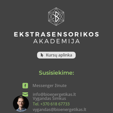
Kursų aplinka
Susisiekime:

Messenger žinute

info@bioenergetikas.lt
Vygandas Šimkus
Tel. +370 618 67733
vygandas@bioenergetikas.lt