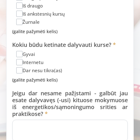
Iš draugo
Iš ankstesnių kursų
Žurnale
(galite pažymėti kelis)
Kokiu būdu ketinate dalyvauti kurse?
*
Gyvai
Internetu
Dar nesu tikra(as)
(galite pažymėti kelis)
Jeigu dar nesame pažįstami - galbūt jau
esate dalyvavęs (-usi) kituose mokymuose
iš energetikos/sąmoningumo srities ar
praktikose?
*