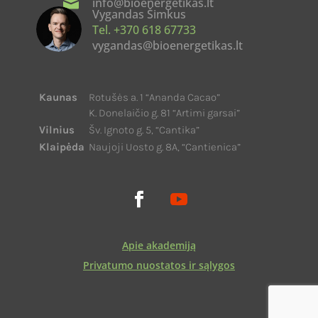

info@bioenergetikas.lt
Vygandas Šimkus
Tel. +370 618 67733
vygandas@bioenergetikas.lt
Kaunas
Rotušės a. 1 “Ananda Cacao”
K. Donelaičio g. 81 “Artimi garsai”
Vilnius
Šv. Ignoto g. 5, “Cantika”
Klaipėda
Naujoji Uosto g. 8A, “Cantienica”
Apie akademiją
Privatumo nuostatos ir sąlygos