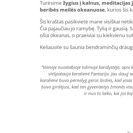
Turėsime
žygius į kalnus, meditacijas
beribės meilės okeanuose
, kurios šis
Šis kraštas pasikvietė mane visiškai netik
Čia pajaučiau jo ramybę. Tylią ir gausią. 
ošia okeanas, o praeiviai su kiekvienu sut
Keliausite su šaunia bendraminčių draugi
“Vienoje nuostabioje tolimoje karalystėje, api
viešpatauja karalienė Fantazija. Jau daug 
karalienė buvo pernelyg geros širdies, kad visas
buvo girdėjusi, kad ten gyvenantys žmonės visuo
ir nuo to laiko, kai jos k