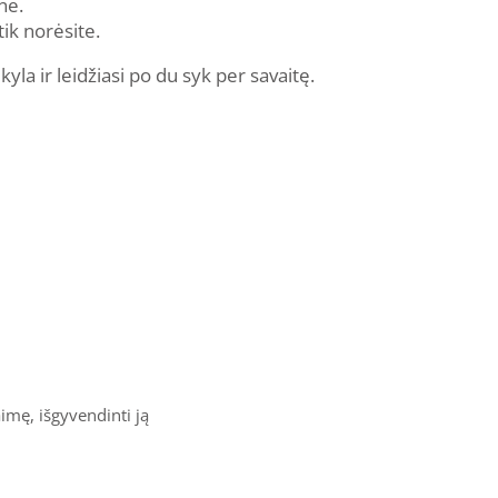
nė.
 tik norėsite.
 kyla ir leidžiasi po du syk per savaitę.
aimę, išgyvendinti ją