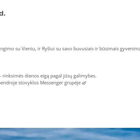
d.
ungimo su Vieniu, ir Ryšiui su savo buvusiais ir būsimais gyvenim
– rinksimės dienos eigą pagal jūsų galimybes.
bendroje stovyklos Messenger grupėje 🌿