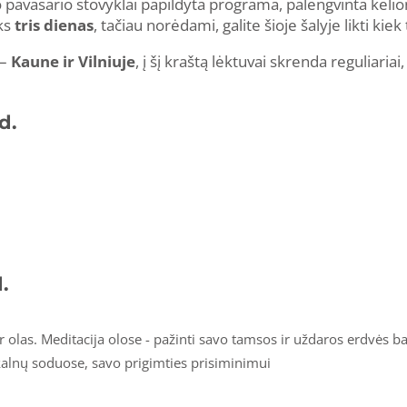
o pavasario stovyklai papildyta programa, palengvinta kelio
ks
tris dienas
, tačiau norėdami, galite šioje šalyje likti kiek
 –
Kaune ir Vilniuje
, į šį kraštą lėktuvai skrenda reguliariai,
d.
.
ir olas. Meditacija olose - pažinti savo tamsos ir uždaros erdvės b
kalnų soduose, savo prigimties prisiminimui