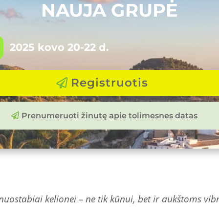
NAUJA GRUPĖ
Z
2025 kovo 20-22 d.
Registruotis
Prenumeruoti žinutę apie tolimesnes datas
nuostabiai kelionei – ne tik kūnui, bet ir aukštoms vi