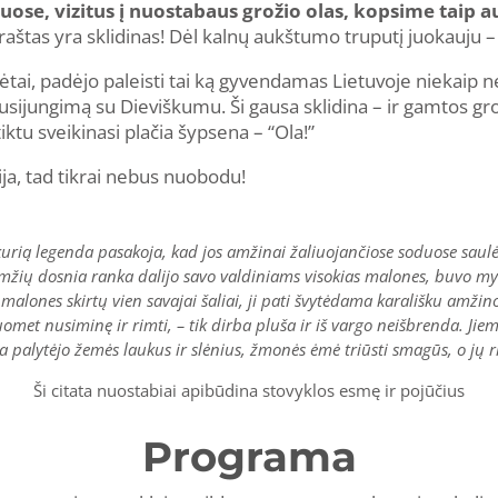
 juose, vizitus į nuostabaus grožio olas, kopsime taip
 kraštas yra sklidinas! Dėl kalnų aukštumo truputį juokauju 
ėtai, padėjo paleisti tai ką gyvendamas Lietuvoje niekaip ne
Susijungimą su Dieviškumu. Ši gausa sklidina – ir gamtos gro
iktu sveikinasi plačia šypsena – “Ola!”
ja, tad tikrai nebus nuobodu!
e kurią legenda pasakoja, kad jos amžinai žaliuojančiose soduose sa
amžių dosnia ranka dalijo savo valdiniams visokias malones, buvo myl
 malones skirtų vien savajai šaliai, ji pati švytėdama karališku amži
met nusiminę ir rimti, – tik dirba pluša ir iš vargo neišbrenda. Jiem
oja palytėjo žemės laukus ir slėnius, žmonės ėmė triūsti smagūs, o jų 
Ši citata nuostabiai apibūdina stovyklos esmę ir pojūčius
Programa