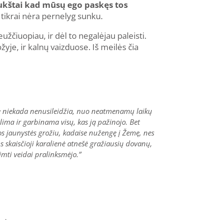
 aukštai kad mūsų ego paskęs tos
– tikrai nėra pernelyg sunku.
užčiuopiau, ir dėl to negalėjau paleisti.
žyje, ir kalnų vaizduose. Iš meilės čia
ulė niekada nenusileidžia, nuo neatmenamų laikų
ima ir garbinama visų, kas ją pažinojo. Bet
nos jaunystės grožiu, kadaise nužengę į Žemę, nes
s skaisčioji karalienė atnešė gražiausių dovanų,
rimti veidai pralinksmėjo.”