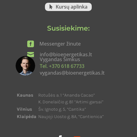
Kursų aplinka
Susisiekime:

Messenger žinute

info@bioenergetikas.lt
Vygandas Šimkus
Tel. +370 618 67733
vygandas@bioenergetikas.lt
Kaunas
Rotušės a. 1 “Ananda Cacao”
K. Donelaičio g. 81 “Artimi garsai”
Vilnius
Šv. Ignoto g. 5, “Cantika”
Klaipėda
Naujoji Uosto g. 8A, “Cantienica”