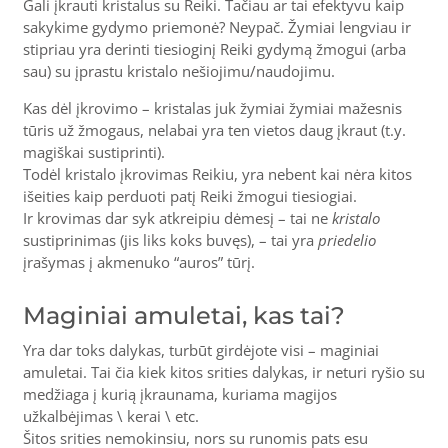
Gali įkrauti kristalus su Reiki. Tačiau ar tai efektyvu kaip
sakykime gydymo priemonė? Neypač. Žymiai lengviau ir
stipriau yra derinti tiesioginį Reiki gydymą žmogui (arba
sau) su įprastu kristalo nešiojimu/naudojimu.
Kas dėl įkrovimo – kristalas juk žymiai žymiai mažesnis
tūris už žmogaus, nelabai yra ten vietos daug įkraut (t.y.
magiškai sustiprinti).
Todėl kristalo įkrovimas Reikiu, yra nebent kai nėra kitos
išeities kaip perduoti patį Reiki žmogui tiesiogiai.
Ir krovimas dar syk atkreipiu dėmesį – tai ne
kristalo
sustiprinimas (jis liks koks buvęs), – tai yra
priedelio
įrašymas į akmenuko “auros” tūrį.
Maginiai amuletai, kas tai?
Yra dar toks dalykas, turbūt girdėjote visi – maginiai
amuletai. Tai čia kiek kitos srities dalykas, ir neturi ryšio su
medžiaga į kurią įkraunama, kuriama magijos
užkalbėjimas \ kerai \ etc.
Šitos srities nemokinsiu, nors su runomis pats esu