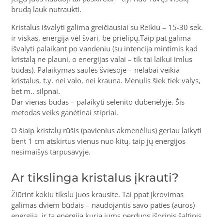
brudą lauk nutraukti.
Kristalus išvalyti galima greičiausiai su Reikiu – 15-30 sek.
ir viskas, energija vėl švari, be prielipų.Taip pat galima
išvalyti palaikant po vandeniu (su intencija mintimis kad
kristalą ne plauni, o energijas valai – tik tai laikui imlus
būdas). Palaikymas saulės šviesoje – nelabai veikia
kristalus, t.y. nei valo, nei krauna. Mėnulis šiek tiek valys,
bet m.. silpnai.
Dar vienas būdas – palaikyti selenito dubenėlyje. Šis
metodas veiks ganėtinai stipriai.
O šiaip kristalų rūšis (pavienius akmenėlius) geriau laikyti
bent 1 cm atskirtus vienus nuo kitų, taip jų energijos
nesimaišys tarpusavyje.
Ar tikslinga kristalus įkrauti?
Žiūrint kokiu tikslu juos krausite. Tai ppat įkrovimas
galimas dviem būdais – naudojantis savo paties (auros)
energija, ir ta energija kurią jums perduos išorinis šaltinis.