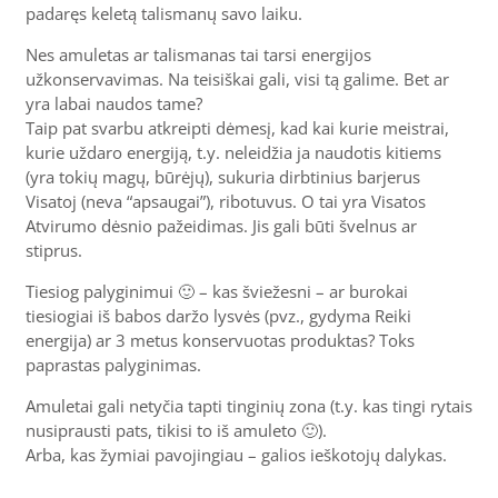
padaręs keletą talismanų savo laiku.
Nes amuletas ar talismanas tai tarsi energijos
užkonservavimas. Na teisiškai gali, visi tą galime. Bet ar
yra labai naudos tame?
Taip pat svarbu atkreipti dėmesį, kad kai kurie meistrai,
kurie uždaro energiją, t.y. neleidžia ja naudotis kitiems
(yra tokių magų, būrėjų), sukuria dirbtinius barjerus
Visatoj (neva “apsaugai”), ribotuvus. O tai yra Visatos
Atvirumo dėsnio pažeidimas. Jis gali būti švelnus ar
stiprus.
Tiesiog palyginimui 🙂 – kas šviežesni – ar burokai
tiesiogiai iš babos daržo lysvės (pvz., gydyma Reiki
energija) ar 3 metus konservuotas produktas? Toks
paprastas palyginimas.
Amuletai gali netyčia tapti tinginių zona (t.y. kas tingi rytais
nusiprausti pats, tikisi to iš amuleto 🙂).
Arba, kas žymiai pavojingiau – galios ieškotojų dalykas.