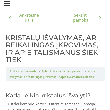
Ankstesnė
Sekanti
dalis
pamoka
KRISTALŲ IŠVALYMAS, AR
REIKALINGAS ĮKROVIMAS,
IR APIE TALISMANUS ŠIEK
TIEK
Atviras mokymasis
Apie kristalus ir jų paskirtį
Kristalų
išvalymas, ar reikalingas įkrovimas, ir apie talismanus šiek tiek
Kada reikia kristalus išvalyti?
Kristalai kart nuo karto “užsiteršia” žemesne vibracija,
jeigu juos naudoji tai paskirčiai – t.y. nuo Tavęs visokį