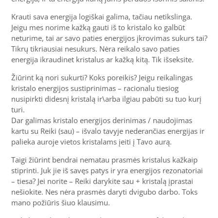
Krauti sava energija logiškai galima, tačiau netikslinga.
Jeigu mes norime kažką gauti iš to kristalo ko galbūt
neturime, tai ar savo paties energijos įkrovimas sukurs tai?
Tikrų tikriausiai nesukurs. Nėra reikalo savo paties
energija ikraudinet kristalus ar kažką kitą. Tik išseksite.
Žiūrint ką nori sukurti? Koks poreikis? Jeigu reikalingas
kristalo energijos sustiprinimas – racionalu tiesiog
nusipirkti didesnį kristalą ir\arba ilgiau pabūti su tuo kurį
turi.
Dar galimas kristalo energijos derinimas / naudojimas
kartu su Reiki (sau) – išvalo tavyje nederančias energijas ir
palieka auroje vietos kristalams įeiti į Tavo aurą.
Taigi žiūrint bendrai nematau prasmės kristalus kažkaip
stiprinti. Juk jie iš savęs patys ir yra energijos rezonatoriai
– tiesa? Jei norite – Reiki darykite sau + kristalą įprastai
nešiokite. Nes nėra prasmės daryti dvigubo darbo. Toks
mano požiūris šiuo klausimu.