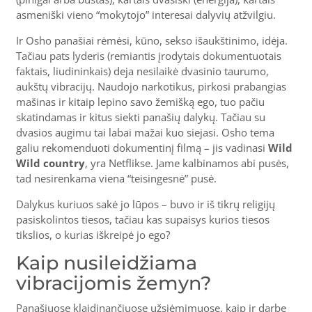
asmeniški vieno “mokytojo” interesai dalyvių atžvilgiu.
Ir Osho panašiai rėmėsi, kūno, sekso išaukštinimo, idėja.
Tačiau pats lyderis (remiantis įrodytais dokumentuotais
faktais, liudininkais) deja nesilaikė dvasinio taurumo,
aukštų vibracijų. Naudojo narkotikus, pirkosi prabangias
mašinas ir kitaip lepino savo žemišką ego, tuo pačiu
skatindamas ir kitus siekti panašių dalykų. Tačiau su
dvasios augimu tai labai mažai kuo siejasi. Osho tema
galiu rekomenduoti dokumentinį filmą – jis vadinasi
Wild
Wild country
, yra Netflikse. Jame kalbinamos abi pusės,
tad nesirenkama viena “teisingesnė” pusė.
Dalykus kuriuos sakė jo lūpos – buvo ir iš tikrų religijų
pasiskolintos tiesos, tačiau kas supaisys kurios tiesos
tikslios, o kurias iškreipė jo ego?
Kaip nusileidžiama
vibracijomis žemyn?
Panašiuose klaidinančiuose užsiėmimuose, kaip ir darbe