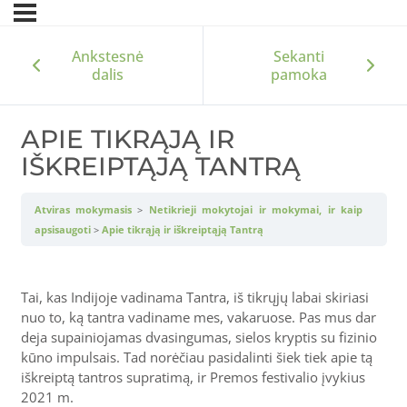
Ankstesnė
Sekanti
dalis
pamoka
APIE TIKRĄJĄ IR
IŠKREIPTĄJĄ TANTRĄ
Atviras mokymasis
Netikrieji mokytojai ir mokymai, ir kaip
apsisaugoti
Apie tikrąją ir iškreiptąją Tantrą
Tai, kas Indijoje vadinama Tantra, iš tikrųjų labai skiriasi
nuo to, ką tantra vadiname mes, vakaruose. Pas mus dar
deja supainiojamas dvasingumas, sielos kryptis su fizinio
kūno impulsais. Tad norėčiau pasidalinti šiek tiek apie tą
iškreiptą tantros supratimą, ir Premos festivalio įvykius
2021 m.