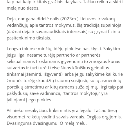
taip pat kaip ir kitais gražiais dalykais. Tačiau reikia atskirti
melą nuo tiesos.
Deja, dar gana didelė dalis (2023m.) Lietuvos ir vakarų
vedančiųjų apie tantros mokymus, šią tradiciją supainioja
(dažnai deja ir savanaudiškais interesais) su grynai fizinio
pasitenkinimo tikslais.
Lengva tokiose minčių, idėjų pinklėse pasiklysti. Sakykim –
jeigu ilgai nesame turėję partnerio ar partnerės
seksualiniams troškimams įgyvendinti (o žmogaus kūnas
sutvertas ir turi turėti teisę šiuos kūniškus geidulius
tinkamai įžeminti, išgyventi), arba jeigu sakykime kai kurie
žmonės turėję skaudžių traumų susijusių su jų asmeninių
poreikių atmetimu ar kitų asmens sužalojimų, irgi taip pat
paklydusių save vadinančių “tantros mokytojų” yra
įviliojami į ego pinkles.
Aš nieko nesakyčiau, linksmintis yra legalu. Tačiau tiesą
visuomet reikėtų vadinti savais vardais. Orgijas orgijomis.
Dvasingumą dvasingumu. O melą melu.