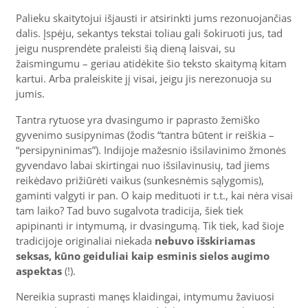
Palieku skaitytojui išjausti ir atsirinkti jums rezonuojančias
dalis. Įspėju, sekantys tekstai toliau gali šokiruoti jus, tad
jeigu nusprendėte praleisti šią dieną laisvai, su
žaismingumu – geriau atidėkite šio teksto skaitymą kitam
kartui. Arba praleiskite jį visai, jeigu jis nerezonuoja su
jumis.
Tantra rytuose yra dvasingumo ir paprasto žemiško
gyvenimo susipynimas (žodis “tantra būtent ir reiškia –
“persipyninimas”). Indijoje mažesnio išsilavinimo žmonės
gyvendavo labai skirtingai nuo išsilavinusių, tad jiems
reikėdavo prižiūrėti vaikus (sunkesnėmis sąlygomis),
gaminti valgyti ir pan. O kaip medituoti ir t.t., kai nėra visai
tam laiko? Tad buvo sugalvota tradicija, šiek tiek
apipinanti ir intymumą, ir dvasingumą. Tik tiek, kad šioje
tradicijoje originaliai niekada
nebuvo išskiriamas
seksas, kūno geiduliai kaip esminis sielos augimo
aspektas
(!).
Nereikia suprasti manęs klaidingai, intymumu žaviuosi