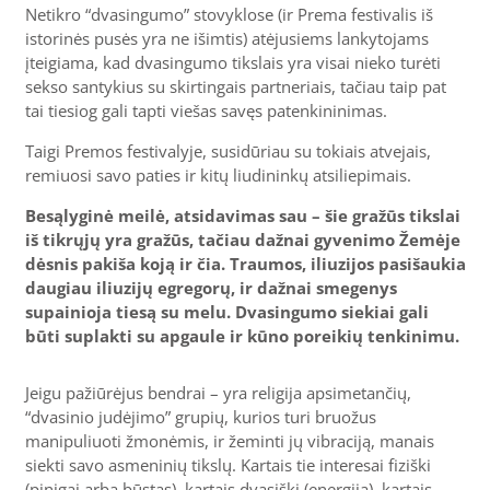
Netikro “dvasingumo” stovyklose (ir Prema festivalis iš
istorinės pusės yra ne išimtis) atėjusiems lankytojams
įteigiama, kad dvasingumo tikslais yra visai nieko turėti
sekso santykius su skirtingais partneriais, tačiau taip pat
tai tiesiog gali tapti viešas savęs patenkininimas.
Taigi Premos festivalyje, susidūriau su tokiais atvejais,
remiuosi savo paties ir kitų liudininkų atsiliepimais.
Besąlyginė meilė, atsidavimas sau – šie gražūs tikslai
iš tikrųjų yra gražūs, tačiau dažnai gyvenimo Žemėje
dėsnis pakiša koją ir čia. Traumos, iliuzijos pasišaukia
daugiau iliuzijų egregorų, ir dažnai smegenys
supainioja tiesą su melu. Dvasingumo siekiai gali
būti suplakti su apgaule ir kūno poreikių tenkinimu.
Jeigu pažiūrėjus bendrai – yra religija apsimetančių,
“dvasinio judėjimo” grupių, kurios turi bruožus
manipuliuoti žmonėmis, ir žeminti jų vibraciją, manais
siekti savo asmeninių tikslų. Kartais tie interesai fiziški
(pinigai arba būstas), kartais dvasiški (energija), kartais