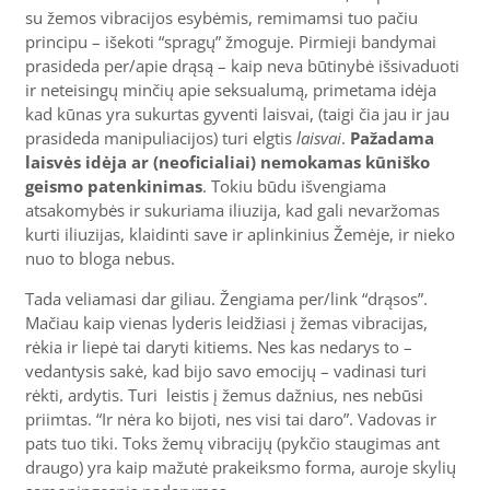
su žemos vibracijos esybėmis, remimamsi tuo pačiu
principu – išekoti “spragų” žmoguje. Pirmieji bandymai
prasideda per/apie drąsą – kaip neva būtinybė išsivaduoti
ir neteisingų minčių apie seksualumą, primetama idėja
kad kūnas yra sukurtas gyventi laisvai, (taigi čia jau ir jau
prasideda manipuliacijos) turi elgtis
laisvai
.
Pažadama
laisvės idėja ar (neoficialiai) nemokamas kūniško
geismo patenkinimas
. Tokiu būdu išvengiama
atsakomybės ir sukuriama iliuzija, kad gali nevaržomas
kurti iliuzijas, klaidinti save ir aplinkinius Žemėje, ir nieko
nuo to bloga nebus.
Tada veliamasi dar giliau. Žengiama per/link “drąsos”.
Mačiau kaip vienas lyderis leidžiasi į žemas vibracijas,
rėkia ir liepė tai daryti kitiems. Nes kas nedarys to –
vedantysis sakė, kad bijo savo emocijų – vadinasi turi
rėkti, ardytis. Turi leistis į žemus dažnius, nes nebūsi
priimtas. “Ir nėra ko bijoti, nes visi tai daro”. Vadovas ir
pats tuo tiki. Toks žemų vibracijų (pykčio staugimas ant
draugo) yra kaip mažutė prakeiksmo forma, auroje skylių