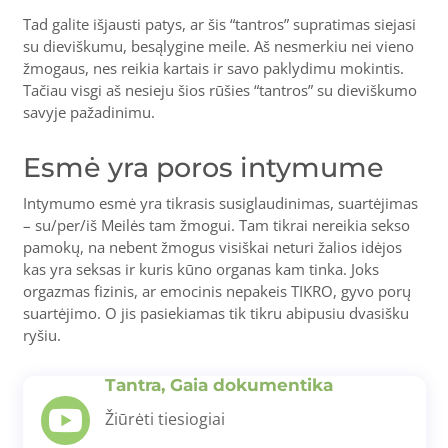
Tad galite išjausti patys, ar šis “tantros” supratimas siejasi
su dieviškumu, besąlygine meile. Aš nesmerkiu nei vieno
žmogaus, nes reikia kartais ir savo paklydimu mokintis.
Tačiau visgi aš nesieju šios rūšies “tantros” su dieviškumo
savyje pažadinimu.
Esmė yra poros intymume
Intymumo esmė yra tikrasis susiglaudinimas, suartėjimas
– su/per/iš Meilės tam žmogui. Tam tikrai nereikia sekso
pamokų, na nebent žmogus visiškai neturi žalios idėjos
kas yra seksas ir kuris kūno organas kam tinka. Joks
orgazmas fizinis, ar emocinis nepakeis TIKRO, gyvo porų
suartėjimo. O jis pasiekiamas tik tikru abipusiu dvasišku
ryšiu.
Tantra, Gaia dokumentika

Žiūrėti tiesiogiai