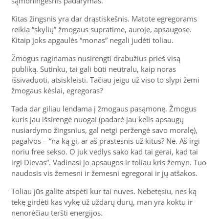
sąmoningesnis padarymas.
Kitas žingsnis yra dar drąstiskešnis. Matote egregorams
reikia “skylių” žmogaus supratime, auroje, apsaugose.
Kitaip joks apgaulės “monas” negali judėti toliau.
Žmogus raginamas nusirengti drabužius prieš visą
publiką. Sutinku, tai gali būti neutralu, kaip noras
išsivaduoti, atsiskleisti. Tačiau jeigu už viso to slypi žemi
žmogaus kėslai, egregoras?
Tada dar giliau lendama į žmogaus pasąmonę. Žmogus
kuris jau išsirengė nuogai (padarė jau kelis apsaugų
nusiardymo žingsnius, gal netgi peržengė savo moralę),
pagalvos – “na ką gi, ar aš prastesnis už kitus? Ne. Aš irgi
noriu free sekso. O juk vedlys sako kad tai gerai, kad tai
irgi Dievas”. Vadinasi jo apsaugos ir toliau kris žemyn. Tuo
naudosis vis žemesni ir žemesni egregorai ir jų atšakos.
Toliau jūs galite atspėti kur tai nuves. Nebetęsiu, nes ką
tekę girdėti kas vykę už uždarų durų, man yra koktu ir
nenorėčiau teršti energijos.