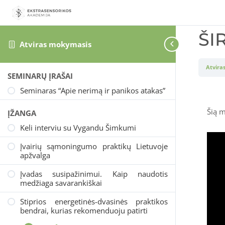
ŠI
Atviras mokymasis
Atvira
SEMINARŲ ĮRAŠAI
Seminaras “Apie nerimą ir panikos atakas”
Šią m
ĮŽANGA
Keli interviu su Vygandu Šimkumi
Įvairių sąmoningumo praktikų Lietuvoje
apžvalga
Įvadas susipažinimui. Kaip naudotis
medžiaga savarankiškai
Stiprios energetinės-dvasinės praktikos
bendrai, kurias rekomenduoju patirti