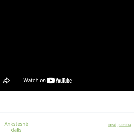
Ankstesnė
Atgal į pamoką
dalis