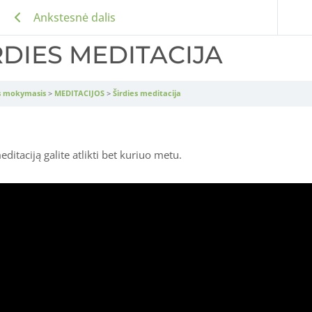
Ankstesnė dalis
RDIES MEDITACIJA
s mokymasis
MEDITACIJOS
Širdies meditacija
editaciją galite atlikti bet kuriuo metu.