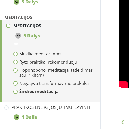
3 Dalys
Stiprios
IŠSKLEISTI
energetinės-
dvasinės
MEDITACIJOS
praktikos
MEDITACIJOS
bendrai,
kurias
5 Dalys
MEDITACIJOS
rekomenduoju
SUSKLEISTI
patirti
Muzika meditacijoms
Ryto praktika, rekomenduoju
Hoponopono meditacija (atleidimas
sau ir kitam)
Negatyvų transformavimo praktika
Širdies meditacija
PRAKTIKOS ENERGIJOS JUTIMUI LAVINTI
1 Dalis
PRAKTIKOS
IŠSKLEISTI
ENERGIJOS